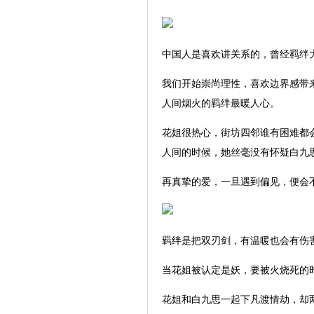
中国人是喜欢讲关系的，曾经羁绊
我们开始崇尚理性，喜欢边界感带
人间烟火的羁绊最暖人心。
花姐很热心，街坊四邻谁有困难都
人间的时候，她丝毫没有怀疑白九
再真挚的爱，一旦遇到偏见，便会
羁绊是把双刃剑，有温暖也会有伤
当花姐被认定是妖，要被火烧死的
花姐和白九思一起下凡渡情劫，却