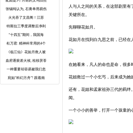
配图是3个月前的义乌旧照
人与人之间的关系，在这部剧里有
张锡纯认为, 石膏单用易伤
关键所在。
火光吞了文昌阁！江苏
特斯拉三季度调整后净利
先聊聊花如月。
“十四五”期间，我国海
花如月在找到白九思之前，已经在
杜万君: 精神科常用的4个
《临江仙》花如月救人被
血府逐瘀差火候, 桂枝茯苓
在她看来，凡人的命也是命，很多
一种重要却容易被我们忽
花姐救过一个小乞丐，后来成为她
宛如“科幻方舟”! 跟着南
还有，花姐和孟家祖孙三代的羁绊
闻。
一个小小的善举，打开一个孩童的