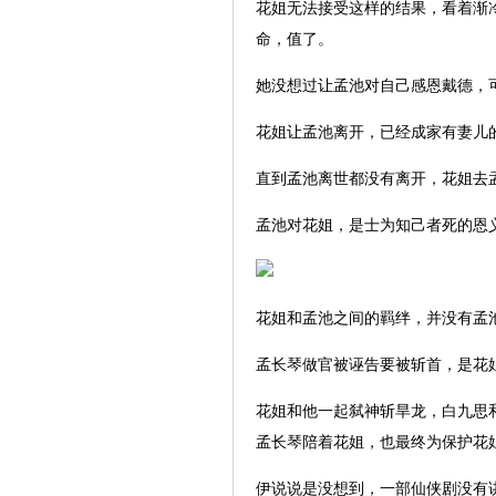
花姐无法接受这样的结果，看着渐
命，值了。
她没想过让孟池对自己感恩戴德，
花姐让孟池离开，已经成家有妻儿
直到孟池离世都没有离开，花姐去
孟池对花姐，是士为知己者死的恩
花姐和孟池之间的羁绊，并没有孟
孟长琴做官被诬告要被斩首，是花
花姐和他一起弑神斩旱龙，白九思
孟长琴陪着花姐，也最终为保护花
伊说说是没想到，一部仙侠剧没有